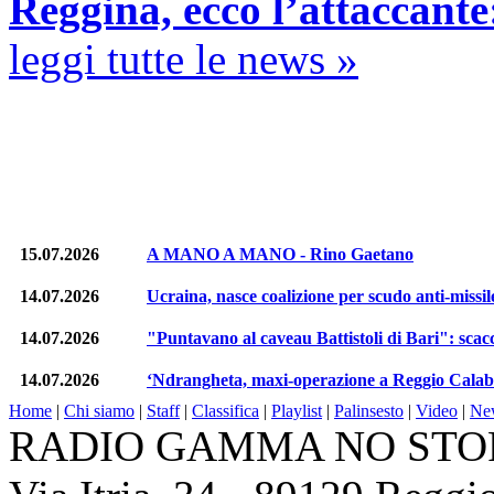
Reggina, ecco l’attaccante
leggi tutte le news »
15.07.2026
A MANO A MANO - Rino Gaetano
14.07.2026
Ucraina, nasce coalizione per scudo anti-missi
14.07.2026
"Puntavano al caveau Battistoli di Bari": scacc
14.07.2026
‘Ndrangheta, maxi-operazione a Reggio Calabr
Home
|
Chi siamo
|
Staff
|
Classifica
|
Playlist
|
Palinsesto
|
Video
|
Ne
RADIO GAMMA NO STOP